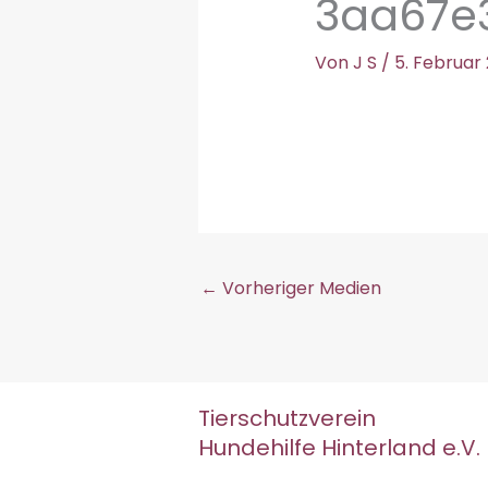
3aa67e3
Von
J S
/
5. Februar
←
Vorheriger Medien
Tierschutzverein
Hundehilfe Hinterland e.V.