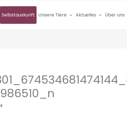
Selbstauskunft
Unsere Tiere
Aktuelles
Über uns
301_674534681474144
9986510_n
24