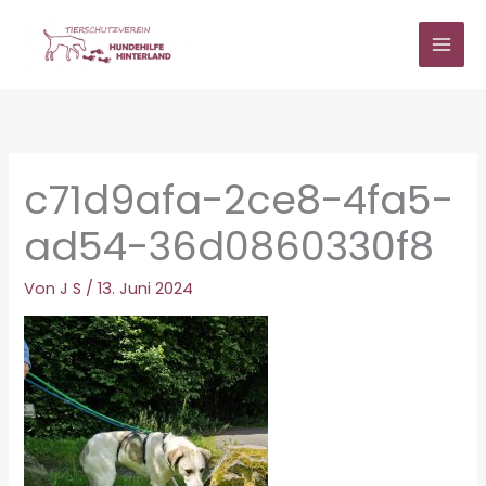
Zum
Inhalt
springen
c71d9afa-2ce8-4fa5-
ad54-36d0860330f8
Von
J S
/
13. Juni 2024