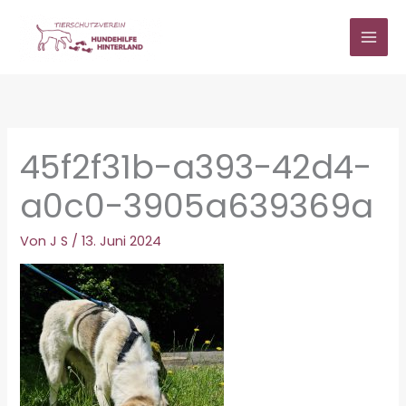
Zum
Inhalt
springen
45f2f31b-a393-42d4-
a0c0-3905a639369a
Von
J S
/
13. Juni 2024