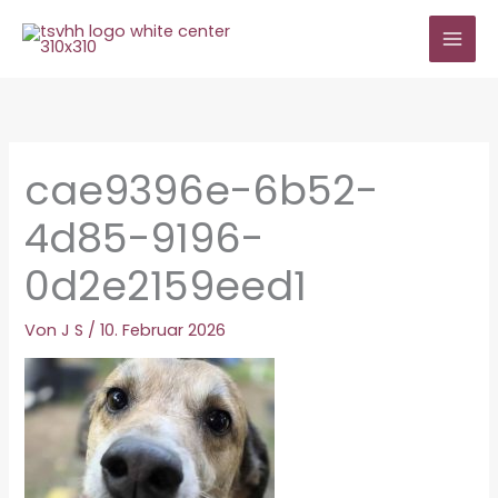
Zum
Inhalt
springen
cae9396e-6b52-
4d85-9196-
0d2e2159eed1
Von
J S
/
10. Februar 2026