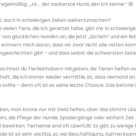
regelmäßig: „Ja … der sauberste Hund, den ich kenne.“ 😅
ft, auch in schwierigen Zeiten weiterzumachen?
 vielen Tiere, die ich gerettet habe, gibt mir in schwierige
r von glücklichen Hunden an, die jetzt „lächeln“ und ein li
erinnern mich daran, dass wir zwar nicht alle retten kön
sgeschichten gibt – und dass selbst die schwersten Zeite
chtest du Tierliebhabern mitgeben, die Tieren helfen w
haft, die ich immer wieder vermittle, ist, dass niemand an
sollte – denn oft ist es seine letzte Chance. Das betone i
en, man könne nur mit Geld helfen, aber das stimmt übe
im, die Pflege der Hunde, Spaziergänge oder einfach Zeit 
l bewirken. Tierheime sind oft überfüllt: Es gibt zu wenige
unde ist es sehr wichtig, so viel Beschäftigung, Aufmerksam