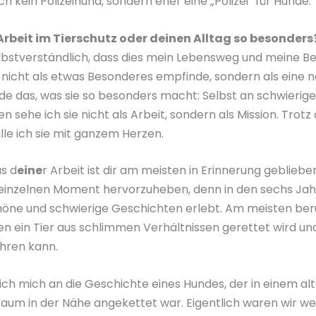
ch kein Polizeihund, sondern eher eine „Polizei“ für Hunde.
rbeit im Tierschutz oder deinen Alltag so besonders
elbstverständlich, dass dies mein Lebensweg und meine Ber
 nicht als etwas Besonderes empfinde, sondern als eine na
rade das, was sie so besonders macht: Selbst an schwierig
sehe ich sie nicht als Arbeit, sondern als Mission. Trotz 
lle ich sie mit ganzem Herzen.
s d
eine
r Arbeit ist dir am meisten in Erinnerung gebliebe
n einzelnen Moment hervorzuheben, denn in den sechs Jah
chöne und schwierige Geschichten erlebt. Am meisten ber
en ein Tier aus schlimmen Verhältnissen gerettet wird un
ühren kann.
ich mich an die Geschichte eines Hundes, der in einem al
Baum in der Nähe angekettet war. Eigentlich waren wir w