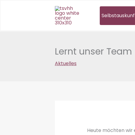
Zum
Inhalt
Selbstauskunf
springen
Lernt unser Team k
Aktuelles
Heute möchten wir eu