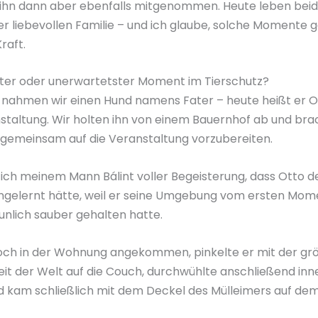
 ihn dann aber ebenfalls mitgenommen. Heute leben beid
er liebevollen Familie – und ich glaube, solche Momente 
raft.
ster oder unerwartetster Moment im Tierschutz?
 nahmen wir einen Hund namens Fater – heute heißt er Ot
staltung. Wir holten ihn von einem Bauernhof ab und bra
gemeinsam auf die Veranstaltung vorzubereiten.
ich meinem Mann Bálint voller Begeisterung, dass Otto 
engelernt hätte, weil er seine Umgebung vom ersten Momen
unlich sauber gehalten hatte.
och in der Wohnung angekommen, pinkelte er mit der gr
eit der Welt auf die Couch, durchwühlte anschließend inn
d kam schließlich mit dem Deckel des Mülleimers auf dem 