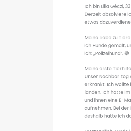
Ich bin Lilla Géczi,
Derzeit absolviere ic
etwas dazuverdiene
Meine Liebe zu Tier
ich Hunde gemalt, 
ich: „Polizeihund“. 😅
Meine erste Tierhilfe
Unser Nachbar zog w
erkrankt. Ich wollte 
landen. Ich hatte i
und ihnen eine E-Ma
aufnehmen. Bei der R
deshalb hatte ich d