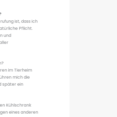
?
ufung ist, dass ich
türliche Pflicht.
en und
aller
n?
ren im Tierheim
ühren mich die
d später ein
ten Kühlschrank
egen eines anderen