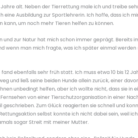
 33 Jahre alt. Neben der Tierrettung male ich und treibe seh
h eine Ausbildung zur Sportlehrerin. Ich hoffe, dass ich mi
n kann, um noch mehr Tieren helfen zu können.
en und zur Natur hat mich schon immer geprägt. Bereits 
und wenn man mich fragte, was ich später einmal werden
 fand ebenfalls sehr früh statt. Ich muss etwa 10 bis 12 Ja
eg und ließ seine beiden Hunde allein zurück, einer davo
ihnen unbedingt helfen, aber ich wollte nicht, dass sie in 
m Fernsehen von einer Tierschutzorganisation in einer Na
il geschrieben. Zum Glück reagierten sie schnell und kon
ettungsaktion selbst konnte ich nicht dabei sein, weil ic
amals sogar Streit mit meiner Mutter.