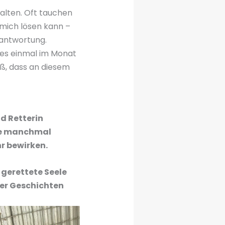
halten. Oft tauchen
 mich lösen kann –
rantwortung.
t es einmal im Monat
iß, dass an diesem
d Retterin
ume manchmal
r bewirken.
 gerettete Seele
ser Geschichten