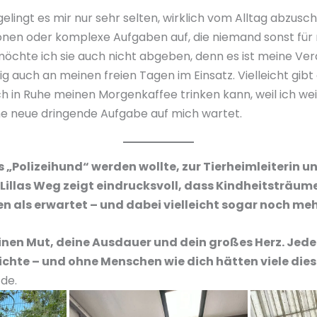
 gelingt es mir nur sehr selten, wirklich vom Alltag abzusc
onen oder komplexe Aufgaben auf, die niemand sonst für
möchte ich sie auch nicht abgeben, denn es ist meine Ve
ig auch an meinen freien Tagen im Einsatz. Vielleicht gib
ch in Ruhe meinen Morgenkaffee trinken kann, weil ich we
ne neue dringende Aufgabe auf mich wartet.
Polizeihund“ werden wollte, zur Tierheimleiterin un
 Lillas Weg zeigt eindrucksvoll, dass Kindheitsträ
 als erwartet – und dabei vielleicht sogar noch meh
deinen Mut, deine Ausdauer und dein großes Herz. Jede
ichte – und ohne Menschen wie dich hätten viele die
n
de.