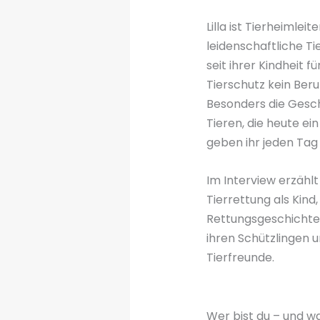
Lilla ist Tierheimlei
leidenschaftliche Ti
seit ihrer Kindheit für
Tierschutz kein Beru
Besonders die Gesc
Tieren, die heute ei
geben ihr jeden Tag 
Im Interview erzählt
Tierrettung als Kin
Rettungsgeschichten
ihren Schützlingen u
Tierfreunde.
Wer bist du – und wa