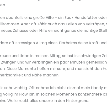
en.
en ebenfalls eine große Hilfe – ein Sack Hundefutter ode
illkommen. Aber oft zählt auch das Teilen von Beiträgen,
in neues Zuhause oder Hilfe erreicht genau die richtige Stell
n dem oft stressigen Alltag eines Tierheims deine Kraft und
eude und Liebe in meinen Alltag, selbst in schwierigen Zeit
m Zwinger, und wir verbringen ein paar Minuten gemeinsa
n. Diese Momente helfen mir sehr, und man sieht den Hu
ufmerksamkeit und Nähe machen.
lls sehr wichtig. Oft nehme ich nicht einmal mein Handy mi
ng völlig im Flow bin. In solchen Momenten konzentriere i
eine Weile rückt alles andere in den Hintergrund.