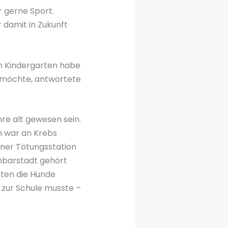
r gerne Sport.
r damit in Zukunft
im Kindergarten habe
 möchte, antwortete
hre alt gewesen sein.
n war an Krebs
einer Tötungsstation
chbarstadt gehört
nten die Hunde
h zur Schule musste –