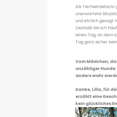
Als Tierheimleiterin
unerwartete Situati
und ehrlich gesagt 
Deshalb bin ich häuf
einen Tag, an dem i
Tag ganz sicher kei
Vom Mädchen, das „
unzähliger Hunde:
anders wahr werden
Danke, Lilla, für 
erzählt eine Gesch
kein glückliches E