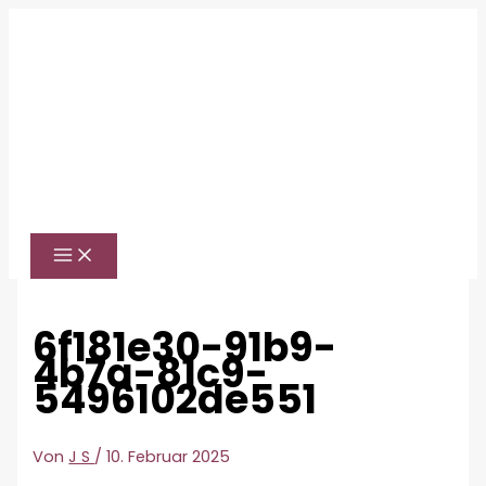
Zum
Inhalt
springen
6f181e30-91b9-
4b7a-81c9-
5496102de551
Von
J S
/
10. Februar 2025