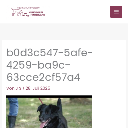
Zum
Inhalt
springen
b0d3c547-5afe-
4259-ba9c-
63cce2cf57a4
Von
J S
/
28. Juli 2025