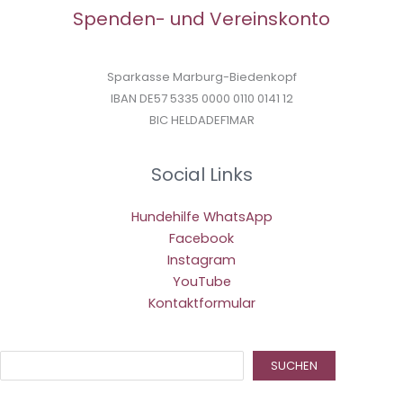
Spenden- und Vereinskonto
Sparkasse Marburg-Biedenkopf
IBAN DE57 5335 0000 0110 0141 12
BIC HELDADEF1MAR
Social Links
Hundehilfe WhatsApp
Facebook
Instagram
YouTube
Kontaktformular
Suc
SUCHEN