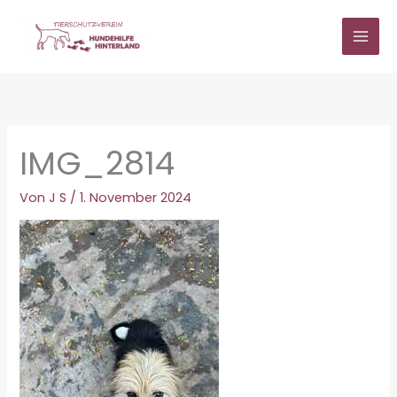
Zum
Inhalt
springen
IMG_2814
Von
J S
/
1. November 2024