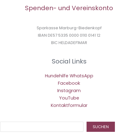
Spenden- und Vereinskonto
Sparkasse Marburg-Biedenkopf
IBAN DE57 5335 0000 0110 0141 12
BIC HELDADEF1MAR
Social Links
Hundehilfe WhatsApp
Facebook
Instagram
YouTube
Kontaktformular
Suc
SUCHEN