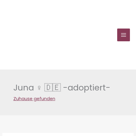
Zum
Inhalt
springen
Juna ♀ 🇩🇪 -adoptiert-
Zuhause gefunden