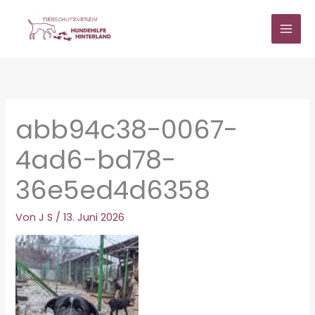
Zum
Inhalt
springen
abb94c38-0067-
4ad6-bd78-
36e5ed4d6358
Von
J S
/
13. Juni 2026