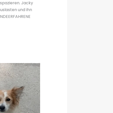
n spazieren. Jacky
auslasten und ihn
 HUNDEERFAHRENE