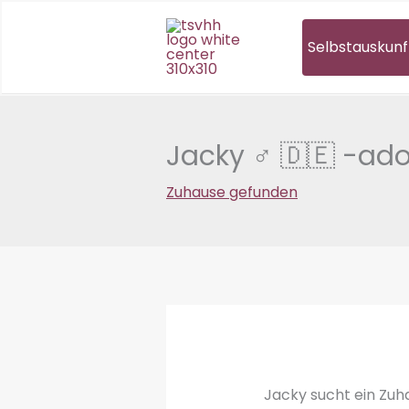
Zum
Inhalt
Selbstauskunf
springen
Jacky ♂ 🇩🇪 -ado
Zuhause gefunden
Jacky sucht ein Zuhau