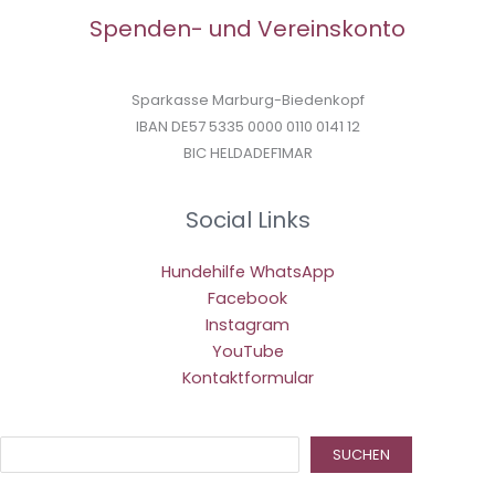
Spenden- und Vereinskonto
Sparkasse Marburg-Biedenkopf
IBAN DE57 5335 0000 0110 0141 12
BIC HELDADEF1MAR
Social Links
Hundehilfe WhatsApp
Facebook
Instagram
YouTube
Kontaktformular
Suc
SUCHEN