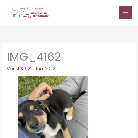
Zum
Inhalt
springen
IMG_4162
Von
J S
/
22. Juni 2022