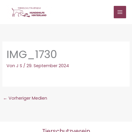
Zum
Inhalt
springen
IMG_1730
Von
J S
/
29. September 2024
←
Vorheriger Medien
Tierschutzverein