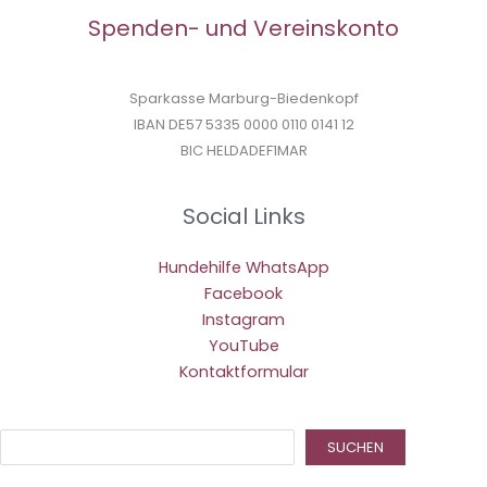
Spenden- und Vereinskonto
Sparkasse Marburg-Biedenkopf
IBAN DE57 5335 0000 0110 0141 12
BIC HELDADEF1MAR
Social Links
Hundehilfe WhatsApp
Facebook
Instagram
YouTube
Kontaktformular
Suc
SUCHEN