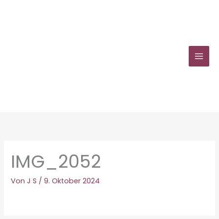
Zum
Inhalt
springen
IMG_2052
Von
J S
/
9. Oktober 2024