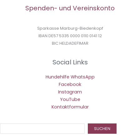
Spenden- und Vereinskonto
Sparkasse Marburg-Biedenkopf
IBAN DE57 5335 0000 0110 0141 12
BIC HELDADEF1MAR
Social Links
Hundehilfe WhatsApp
Facebook
Instagram
YouTube
Kontaktformular
Suc
SUCHEN