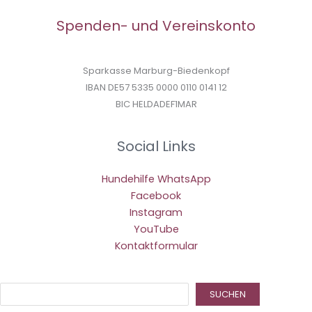
Spenden- und Vereinskonto
Sparkasse Marburg-Biedenkopf
IBAN DE57 5335 0000 0110 0141 12
BIC HELDADEF1MAR
Social Links
Hundehilfe WhatsApp
Facebook
Instagram
YouTube
Kontaktformular
Suc
SUCHEN