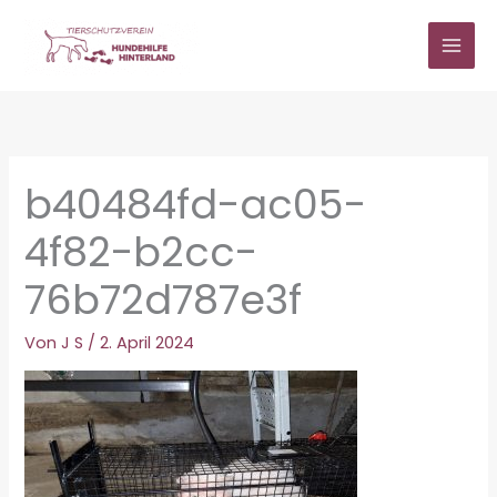
Zum
Inhalt
springen
b40484fd-ac05-
4f82-b2cc-
76b72d787e3f
Von
J S
/
2. April 2024