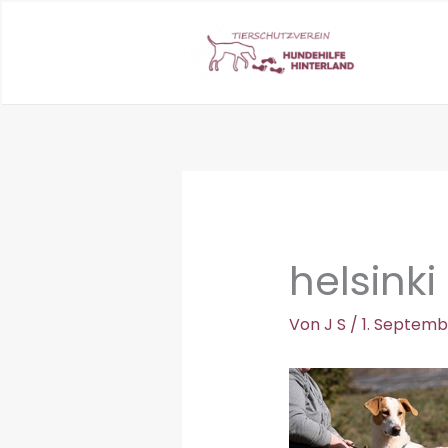
Zum
Inhalt
springen
helsinki
Von
J S
/
1. Septemb