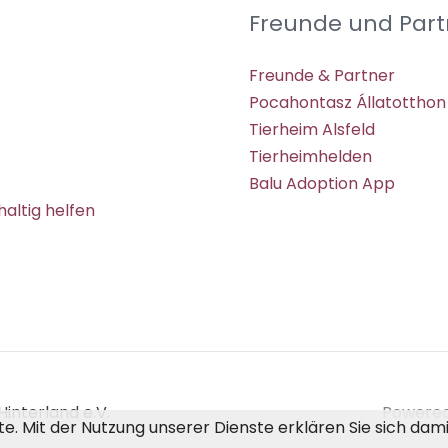
Freunde und Part
Freunde & Partner
Pocahontasz Állatotthon
Tierheim Alsfeld
Tierheimhelden
Balu Adoption App
altig helfen
interland e.V.
Powered 
ste. Mit der Nutzung unserer Dienste erklären Sie sich da