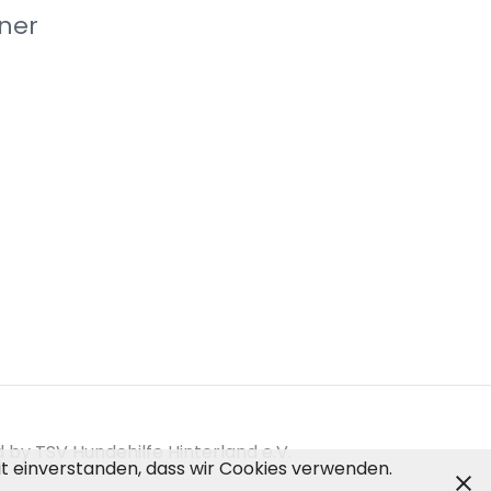
ner
by TSV Hundehilfe Hinterland e.V.
mit einverstanden, dass wir Cookies verwenden.