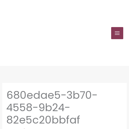
Zum
Inhalt
springen
680edae5-3b70-
4558-9b24-
82e5c20bbfaf