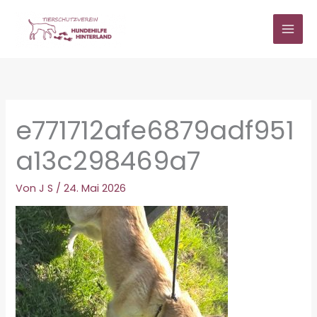
Zum
Inhalt
springen
e771712afe6879adf951
a13c298469a7
Von
J S
/
24. Mai 2026