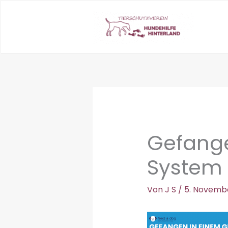
Zum
Inhalt
springen
Gefang
System
Von
J S
/
5. Novemb