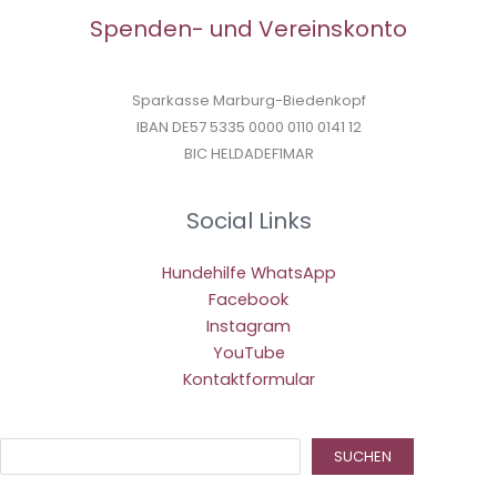
Spenden- und Vereinskonto
Sparkasse Marburg-Biedenkopf
IBAN DE57 5335 0000 0110 0141 12
BIC HELDADEF1MAR
Social Links
Hundehilfe WhatsApp
Facebook
Instagram
YouTube
Kontaktformular
Suc
SUCHEN