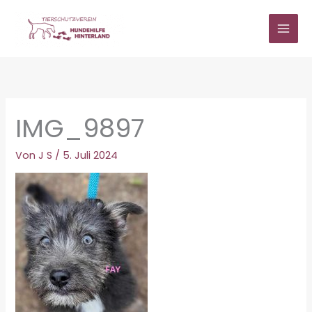
Zum
Inhalt
springen
IMG_9897
Von
J S
/
5. Juli 2024