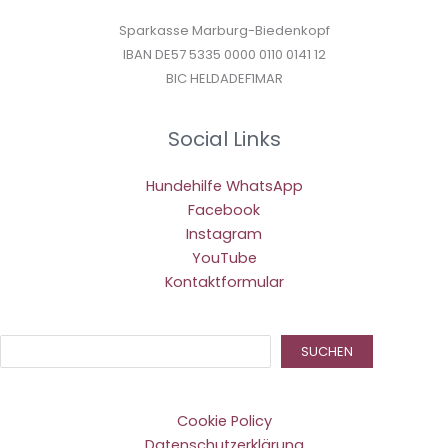
Sparkasse Marburg-Biedenkopf
IBAN DE57 5335 0000 0110 0141 12
BIC HELDADEF1MAR
Social Links
Hundehilfe WhatsApp
Facebook
Instagram
YouTube
Kontaktformular
Suc
SUCHEN
Cookie Policy
Datenschutzerklärung