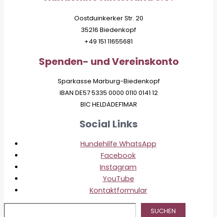
Oostduinkerker Str. 20
35216 Biedenkopf
+49 151 11655681
Spenden- und Vereinskonto
Sparkasse Marburg-Biedenkopf
IBAN DE57 5335 0000 0110 0141 12
BIC HELDADEF1MAR
Social Links
Hundehilfe WhatsApp
Facebook
Instagram
YouTube
Kontaktformular
Suc
SUCHEN