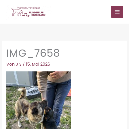
Zum
Inhalt
springen
IMG_7658
Von
J S
/
15. Mai 2026