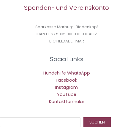
Spenden- und Vereinskonto
Sparkasse Marburg-Biedenkopf
IBAN DE57 5335 0000 0110 0141 12
BIC HELDADEF1MAR
Social Links
Hundehilfe WhatsApp
Facebook
Instagram
YouTube
Kontaktformular
Suc
SUCHEN