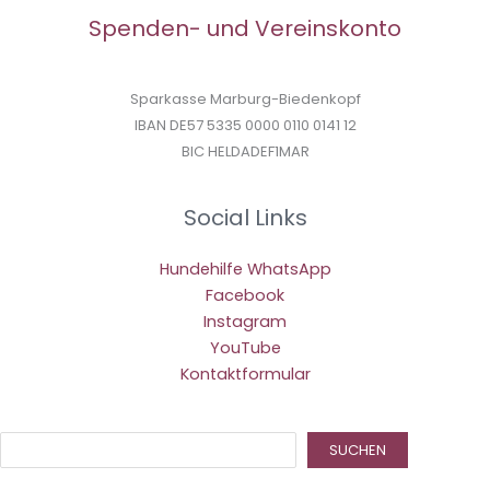
Spenden- und Vereinskonto
Sparkasse Marburg-Biedenkopf
IBAN DE57 5335 0000 0110 0141 12
BIC HELDADEF1MAR
Social Links
Hundehilfe WhatsApp
Facebook
Instagram
YouTube
Kontaktformular
Suc
SUCHEN