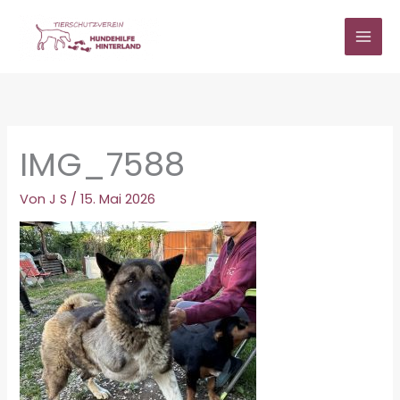
Zum
Inhalt
springen
IMG_7588
Von
J S
/
15. Mai 2026