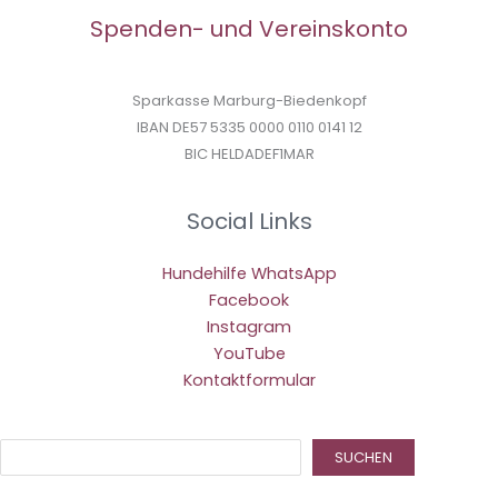
Spenden- und Vereinskonto
Sparkasse Marburg-Biedenkopf
IBAN DE57 5335 0000 0110 0141 12
BIC HELDADEF1MAR
Social Links
Hundehilfe WhatsApp
Facebook
Instagram
YouTube
Kontaktformular
Suc
SUCHEN