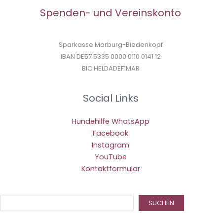
Spenden- und Vereinskonto
Sparkasse Marburg-Biedenkopf
IBAN DE57 5335 0000 0110 0141 12
BIC HELDADEF1MAR
Social Links
Hundehilfe WhatsApp
Facebook
Instagram
YouTube
Kontaktformular
Suc
SUCHEN