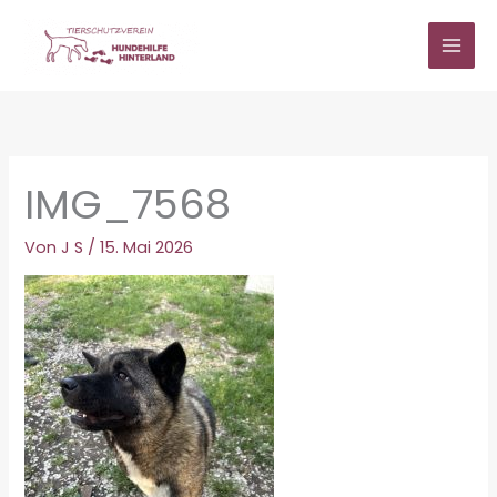
Zum
Inhalt
springen
IMG_7568
Von
J S
/
15. Mai 2026