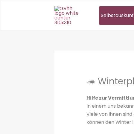
Zum
Inhalt
Selbstauskunf
springen
🦔 Winterpl
Hilfe zur Vermittl
In einem uns bekann
Viele von ihnen sin
können den Winter in