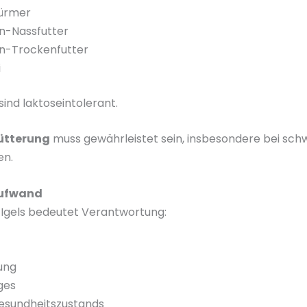
ürmer
n-Nassfutter
n-Trockenfutter
i
 sind laktoseintolerant.
ütterung
muss gewährleistet sein, insbesondere bei sc
en.
aufwand
 Igels bedeutet Verantwortung:
ung
ges
esundheitszustands