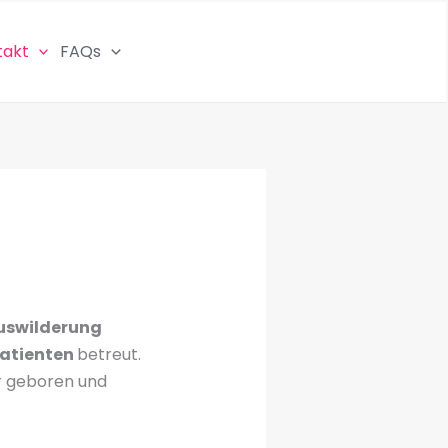
takt
FAQs
Auswilderung
patienten
betreut.
hr geboren und