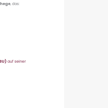
ehege
, das:
BU)
auf seiner