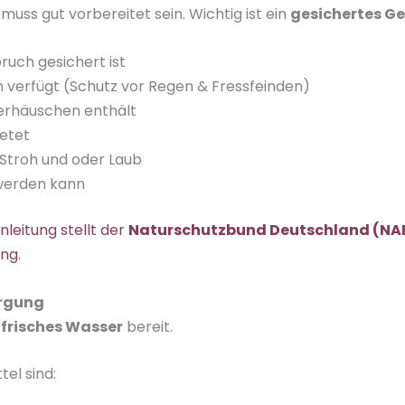
 muss gut vorbereitet sein. Wichtig ist ein
gesichertes G
ruch gesichert ist
h verfügt (Schutz vor Regen & Fressfeinden)
terhäuschen enthält
ietet
 Stroh und oder Laub
 werden kann
leitung stellt der
Naturschutzbund Deutschland (NA
ng.
orgung
t
frisches Wasser
bereit.
el sind: