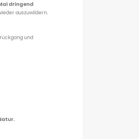
 Mai dringend
 wieder auszuwildern.
nrückgang und
Natur.