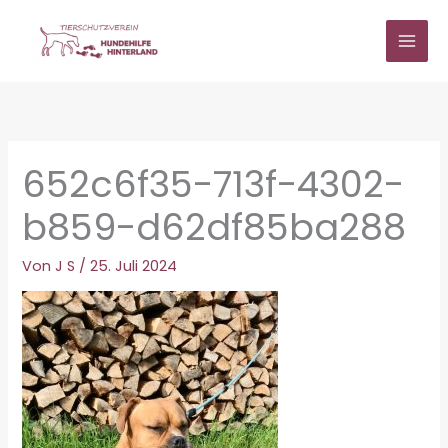
Zum
Inhalt
springen
652c6f35-713f-4302-
b859-d62df85ba288
Von
J S
/
25. Juli 2024