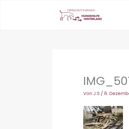
Zum
Inhalt
springen
IMG_50
Von
J S
/
8. Dezemb