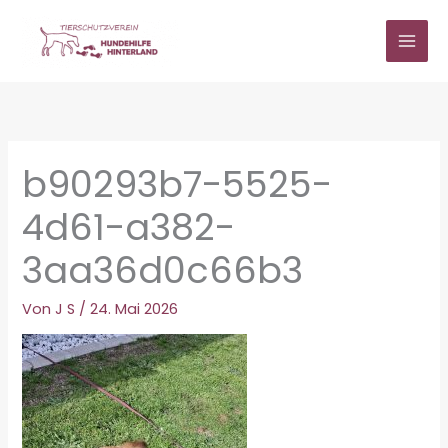
Zum
Inhalt
springen
b90293b7-5525-
4d61-a382-
3aa36d0c66b3
Von
J S
/
24. Mai 2026