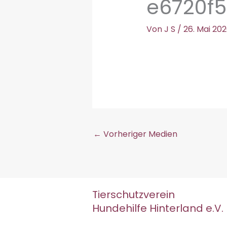
e6720f5
Von
J S
/
26. Mai 20
←
Vorheriger Medien
Tierschutzverein
Hundehilfe Hinterland e.V.