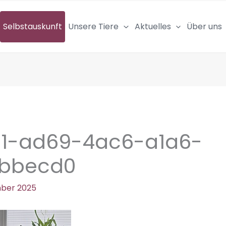
Selbstauskunft
Unsere Tiere
Aktuelles
Über uns
c1-ad69-4ac6-a1a6-
bbecd0
mber 2025