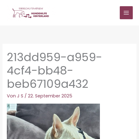
Zum
Inhalt
springen
213dd959-a959-
4cf4-bb48-
beb67109a432
Von
J S
/
22. September 2025