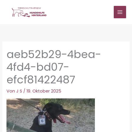
Zum
Inhalt
springen
aeb52b29-4bea-
4fd4-bd07-
efcf81422487
Von
J S
/
19. Oktober 2025