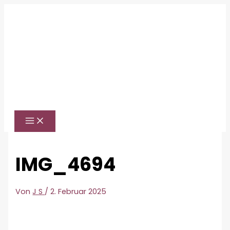
Zum
Inhalt
springen
IMG_4694
Von
J S
/
2. Februar 2025