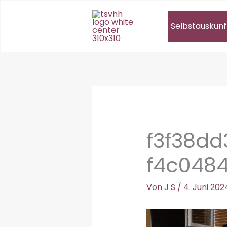
Zum
Inhalt
Selbstauskunf
springen
f3f38d
f4c048
Von
J S
/
4. Juni 202