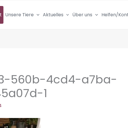
t
Unsere Tiere
Aktuelles
Über uns
Helfen/Kon
d3-560b-4cd4-a7ba-
45a07d-1
4