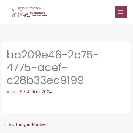
Zum
Inhalt
springen
ba209e46-2c75-
4775-acef-
c28b33ec9199
Von
J S
/
4. Juni 2024
←
Vorheriger Medien