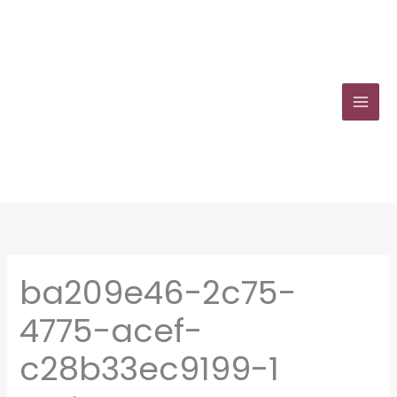
Zum
Inhalt
springen
ba209e46-2c75-
4775-acef-
c28b33ec9199-1