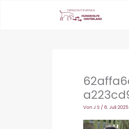
Zum
Inhalt
springen
62affa6
a223cd9
Von
J S
/
6. Juli 2025