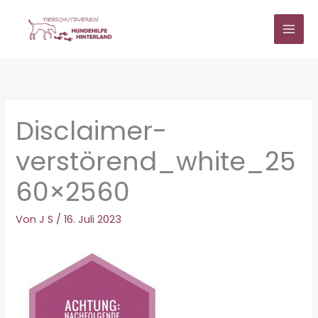
Zum
Inhalt
springen
Disclaimer-
verstörend_white_25
60×2560
Von
J S
/
16. Juli 2023