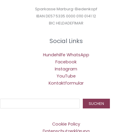
Sparkasse Marburg-Biedenkopf
IBAN DE57 5335 0000 0110 0141 12
BIC HELDADEF1MAR
Social Links
Hundehilfe WhatsApp
Facebook
Instagram
YouTube
Kontaktformular
Suc
SUCHEN
Cookie Policy
Datenschutzerklärung