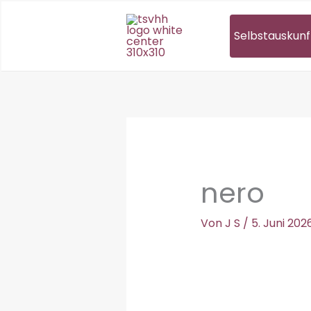
Zum
Inhalt
Selbstauskunf
springen
nero
Von
J S
/
5. Juni 202