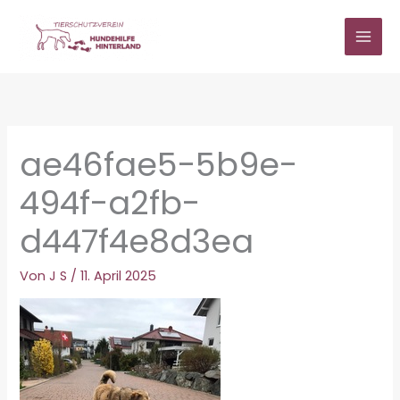
Zum
Inhalt
springen
ae46fae5-5b9e-
494f-a2fb-
d447f4e8d3ea
Von
J S
/
11. April 2025