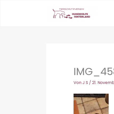
Zum
Inhalt
springen
IMG_45
Von
J S
/
21. Novemb