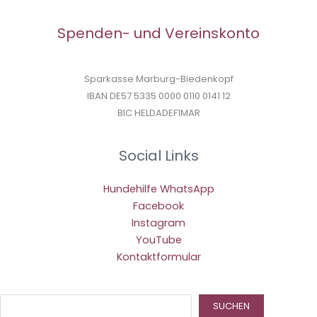
Spenden- und Vereinskonto
Sparkasse Marburg-Biedenkopf
IBAN DE57 5335 0000 0110 0141 12
BIC HELDADEF1MAR
Social Links
Hundehilfe WhatsApp
Facebook
Instagram
YouTube
Kontaktformular
Suc
SUCHEN