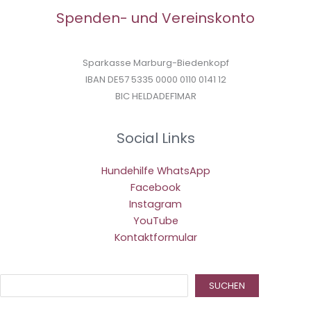
Spenden- und Vereinskonto
Sparkasse Marburg-Biedenkopf
IBAN DE57 5335 0000 0110 0141 12
BIC HELDADEF1MAR
Social Links
Hundehilfe WhatsApp
Facebook
Instagram
YouTube
Kontaktformular
Suc
SUCHEN