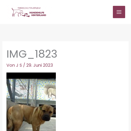
Zum
Inhalt
springen
IMG_1823
Von
J S
/
29. Juni 2023