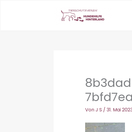
Zum
Inhalt
springen
8b3dad
7bfd7e
Von
J S
/
31. Mai 202